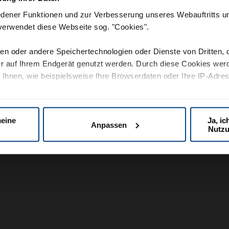
iedener Funktionen und zur Verbesserung unseres Webauftritts 
, verwendet diese Webseite sog. "Cookies".
ien oder andere Speichertechnologien oder Dienste von Dritten, 
er auf Ihrem Endgerät genutzt werden. Durch diese Cookies wer
Ihnen, wie beispielsweise Ihre Browserdaten oder Ihre IP-Adress
er optimalen Nutzung mit allen Cookies zustimmen, dies ablehn
meine
Ja, ic
Anpassen
Nutzu